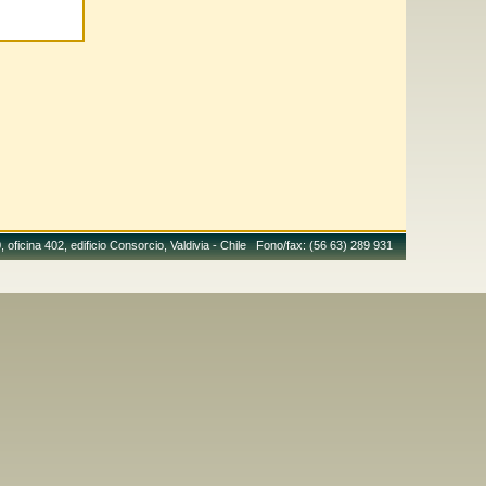
 oficina 402, edificio Consorcio, Valdivia - Chile Fono/fax: (56 63) 289 931