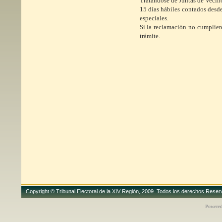
Tratándose de Juntas de Vecino
15 días hábiles contados desde
especiales.
Si la reclamación no cumpliere
trámite.
Copyright © Tribunal Electoral de la XIV Región, 2009. Todos los derechos Rese
Powere