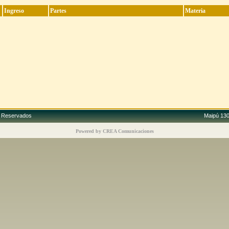
Ingreso
Partes
Materia
os Reservados
Maipú 130,
Powered by CREA Comunicaciones