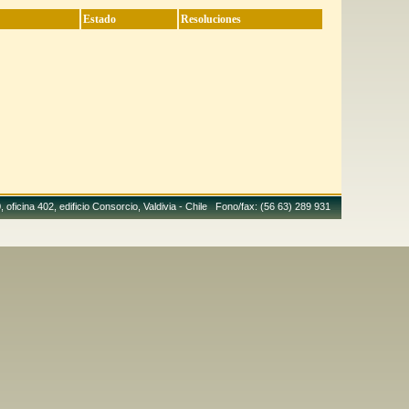
Estado
Resoluciones
 oficina 402, edificio Consorcio, Valdivia - Chile Fono/fax: (56 63) 289 931